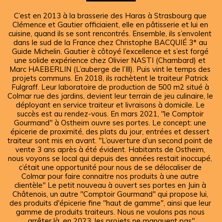
C’est en 2013 à la brasserie des Haras à Strasbourg que 
Clémence et Gautier officiaient, elle en pâtisserie et lui en 
cuisine, quand ils se sont rencontrés. Ensemble, ils s’envolent 
dans le sud de la France chez Christophe BACQUIÉ 3* au 
Guide Michelin. Gautier è côtoyé l’excellence et s’est forgé 
une solide expérience chez Olivier NASTI (Chambard) et 
Marc HAEBERLIN (L’auberge de l’Ill). Puis vint le temps des 
projets communs. En 2018, ils rachètent le traiteur Patrick 
Fulgraff. Leur laboratoire de production de 500 m2 situé à 
Colmar rue des jardins, devient leur terrain de jeu culinaire, le 
déployant en service traiteur et livraisons à domicile. Le 
succès est au rendez-vous. En mars 2021, "le Comptoir 
Gourmand" à Ostheim ouvre ses portes. Le concept: une 
épicerie de proximité, des plats du jour, entrées et dessert 
traiteur sont mis en avant. "L’ouverture d’un second point de 
vente 3 ans après à été évident. Habitants de Ostheim, 
nous voyons se local qui depuis des années restait inoccupé, 
c’était une opportunité pour nous de se délocaliser de 
Colmar pour faire connaitre nos produits à une autre 
clientèle" Le petit nouveau à ouvert ses portes en Juin à 
Châtenois, un autre "Comptoir Gourmand" qui propose lui, 
des produits d'épicerie fine "haut de gamme", ainsi que leur 
gamme de produits traiteurs. Nous ne voulons pas nous 
arrêter là, en 2023, les projets ne manquent pas"